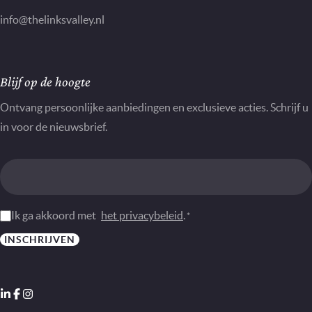
info@thelinksvalley.nl
Nieuwsbrief
Blijf op de hoogte
Ontvang persoonlijke aanbiedingen en exclusieve acties. Schrijf u
in voor de nieuwsbrief.
Instemming
Ik ga akkoord met
het privacybeleid
.
*
*
INSCHRIJVEN
LinkedIn
Facebook
Instagram