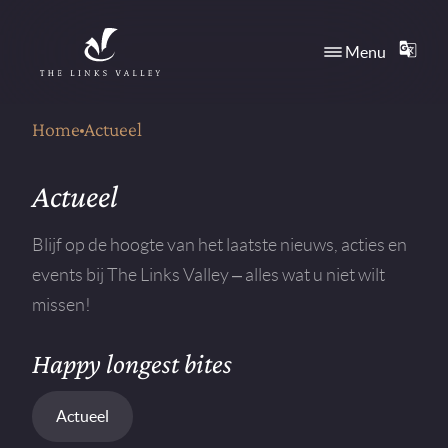
Direct naar content
Menu
TRANS
Terug naar de startpagina
Home
Actueel
Actueel
Blijf op de hoogte van het laatste nieuws, acties en
events bij The Links Valley – alles wat u niet wilt
missen!
Happy longest bites
Actueel