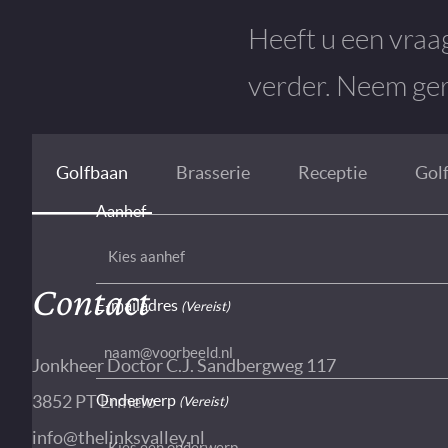
Heeft u een vraa
verder. Neem ger
Golfbaan
Brasserie
Receptie
Gol
Aanhef
Contact
E-mailadres
(Vereist)
Jonkheer Doctor C.J. Sandbergweg 117
3852 PT Ermelo
Onderwerp
(Vereist)
info@thelinksvalley.nl