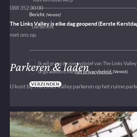
088 352 30 00
Bericht
(Vereist)
The Links Valley is elke dag geopend (Eerste Kerstd
met ons op.
Parkeren & laden
Ik wil graag de nieuwsbrief van The Links Valle
Ik ga akkoord met
het privacybeleid.
(Vereist)
VERZENDEN
U kunt bij The Links Valley parkeren op het ruime park