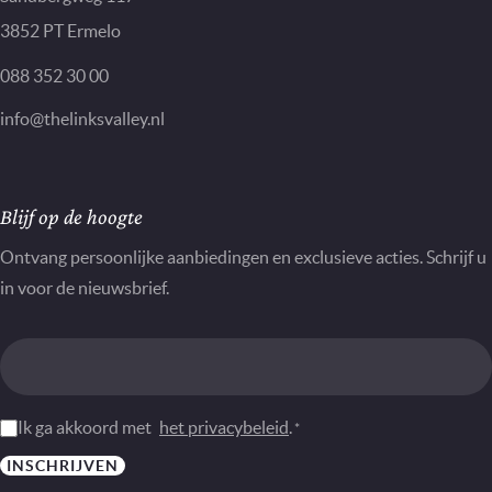
3852 PT Ermelo
088 352 30 00
info@thelinksvalley.nl
Nieuwsbrief
Blijf op de hoogte
Ontvang persoonlijke aanbiedingen en exclusieve acties. Schrijf u
in voor de nieuwsbrief.
Instemming
Ik ga akkoord met
het privacybeleid
.
*
*
INSCHRIJVEN