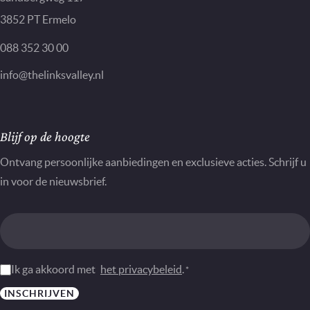
3852 PT Ermelo
088 352 30 00
info@thelinksvalley.nl
Nieuwsbrief
Blijf op de hoogte
Ontvang persoonlijke aanbiedingen en exclusieve acties. Schrijf u
in voor de nieuwsbrief.
Instemming
Ik ga akkoord met
het privacybeleid
.
*
*
INSCHRIJVEN