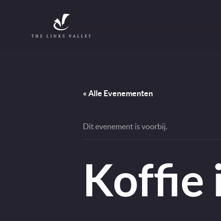
Direct naar content
Terug naar de startpagina
« Alle Evenementen
Dit evenement is voorbij.
Koffie 