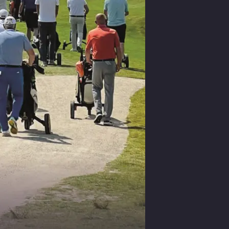
 u meer
ey. De koffie