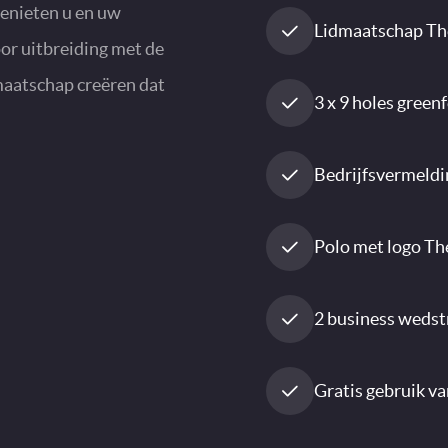
genieten u en uw
Lidmaatschap The
oor uitbreiding met de
maatschap creëren dat
3 x 9 holes greenf
Bedrijfsvermeldi
Polo met logo The
2 business wedstr
Gratis gebruik van