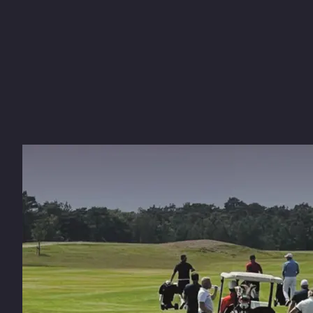
Uitbreidingen van
businesslidmaatsc