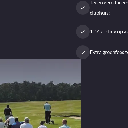
Tegen gereduceer
clubhuis;
10% korting op a
Extra greenfees t
 uw
hap