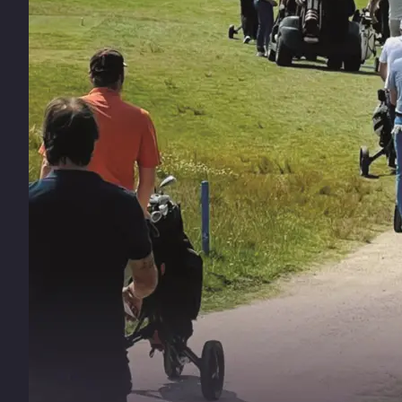
Optioneel
Partner speelrecht – € 820
Wildcard – € 1225
(*) Inclusief NGF-handicapregistratie 2026
Alle genoemde bedragen zijn exclusief btw.
Heeft u interesse in ons businesslidmaatschap of wilt
informatie? U bent van harte welkom bij The Links Vall
staat klaar – vraag gerust naar Mike Woltering.