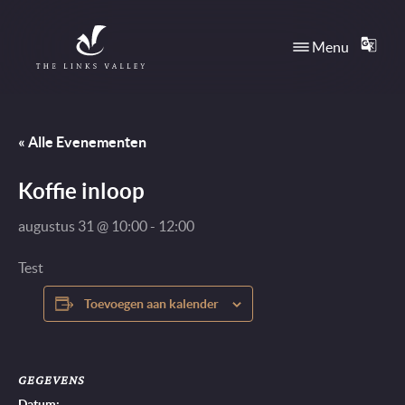
Direct naar content
Menu
TRANS
Terug naar de startpagina
« Alle Evenementen
Koffie inloop
augustus 31 @ 10:00
-
12:00
Test
Toevoegen aan kalender
GEGEVENS
Datum: