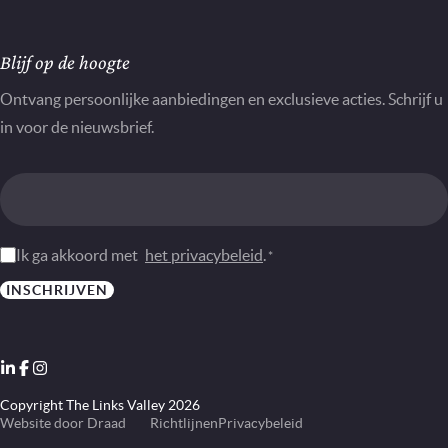
Nieuwsbrief
Blijf op de hoogte
Ontvang persoonlijke aanbiedingen en exclusieve acties. Schrijf u
in voor de nieuwsbrief.
Instemming
Ik ga akkoord met
het privacybeleid
.
*
*
INSCHRIJVEN
LinkedIn
Facebook
Instagram
Copyright The Links Valley 2026
Website door Draad
Richtlijnen
Privacybeleid