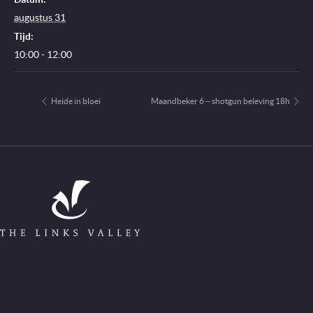
augustus 31
Tijd:
10:00 - 12:00
Heide in bloei
Maandbeker 6 – shotgun beleving 18h
Go to Home