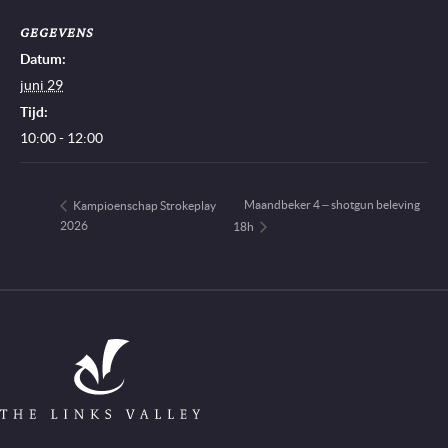
GEGEVENS
Datum:
juni 29
Tijd:
10:00 - 12:00
Maandbeker 4 – shotgun beleving
Kampioenschap Strokeplay
2026
18h
Go to Home