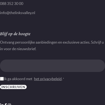
088 352 30 00
info@thelinksvalley.nl
Nieuwsbrief
Blijf op de hoogte
Ontvang persoonlijke aanbiedingen en exclusieve acties. Schrijf u
in voor de nieuwsbrief.
Instemming
Ik ga akkoord met
het privacybeleid
.
*
*
INSCHRIJVEN
LinkedIn
Facebook
Instagram