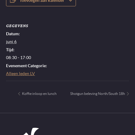
Toevoegen aan kalender
GEGEVENS
Datum:
juni 6
Tijd:
08:30 - 17:00
Evenement Categorie:
Alleen leden LV
Koffie inloop en lunch
Shotgun beleving North/South 18h
Go to Home