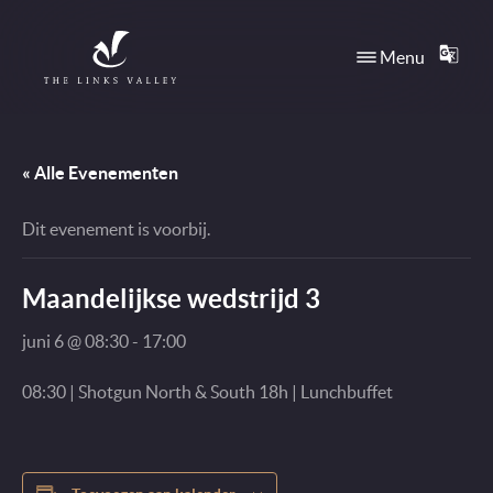
Direct naar content
Menu
TRANS
Terug naar de startpagina
« Alle Evenementen
Dit evenement is voorbij.
Maandelijkse wedstrijd 3
juni 6 @ 08:30
-
17:00
08:30 | Shotgun North & South 18h | Lunchbuffet