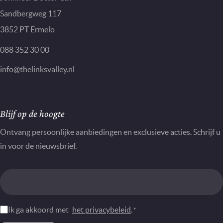
Sandbergweg 117
3852 PT Ermelo
088 352 30 00
info@thelinksvalley.nl
Nieuwsbrief
Blijf op de hoogte
Ontvang persoonlijke aanbiedingen en exclusieve acties. Schrijf u
in voor de nieuwsbrief.
Instemming
Ik ga akkoord met
het privacybeleid
.
*