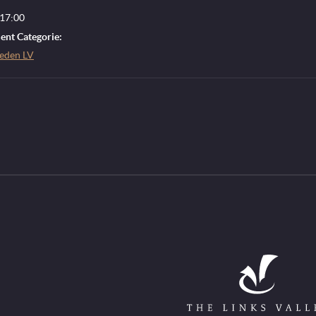
 17:00
nt Categorie:
leden LV
Go to Home