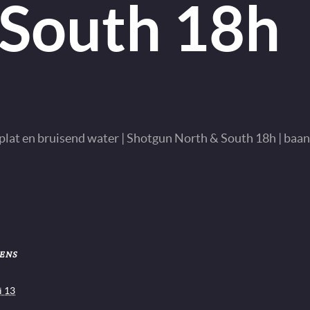
South 18h
n plat en bruisend water | Shotgun North & South 18h | baan
ENS
i 13