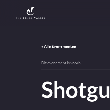
Direct naar content
Terug naar de startpagina
« Alle Evenementen
Dit evenement is voorbij.
Shotgu