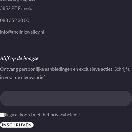
3852 PT Ermelo
088 352 30 00
info@thelinksvalley.nl
Nieuwsbrief
Blijf op de hoogte
Ontvang persoonlijke aanbiedingen en exclusieve acties. Schrijf u
in voor de nieuwsbrief.
Instemming
Ik ga akkoord met
het privacybeleid
.
*
*
INSCHRIJVEN