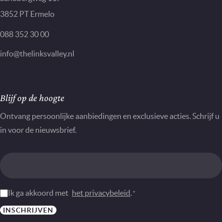
3852 PT Ermelo
088 352 30 00
info@thelinksvalley.nl
Nieuwsbrief
Blijf op de hoogte
Ontvang persoonlijke aanbiedingen en exclusieve acties. Schrijf u
in voor de nieuwsbrief.
Instemming
Ik ga akkoord met
het privacybeleid
.
*
*
INSCHRIJVEN